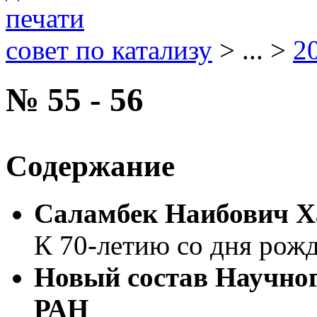
совет по катализу
> ... >
2
№ 55 - 56
Содержание
Саламбек Наибович Х
К 70-летию со дня рож
Новый состав Научног
РАН