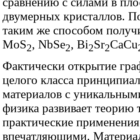
сравнению с силами в пло
двумерных кристаллов. П
таким же способом получ
MoS
, NbSe
, Bi
Sr
CaCu
2
2
2
2
Фактически открытие гра
целого класса принципиа
материалов с уникальными
физика развивает теорию т
практические применения
впечатляющими. Материал