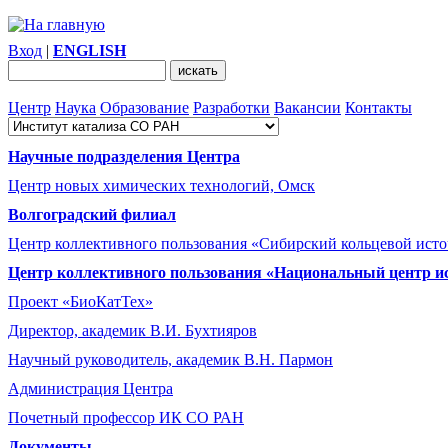
Вход
|
ENGLISH
Центр
Наука
Образование
Разработки
Вакансии
Контакты
Научные подразделения Центра
Центр новых химических технологий, Омск
Волгоградский филиал
Центр коллективного пользования «Сибирский кольцевой ист
Центр коллективного пользования «Национальный центр и
Проект «БиоКатТех»
Директор, академик В.И. Бухтияров
Научный руководитель, академик В.Н. Пармон
Администрация Центра
Почетный профессор ИК СО РАН
Документы