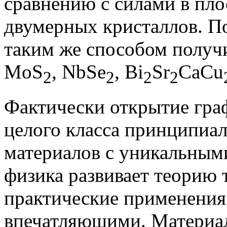
сравнению с силами в пло
двумерных кристаллов. П
таким же способом получ
MoS
, NbSe
, Bi
Sr
CaCu
2
2
2
2
Фактически открытие гра
целого класса принципиа
материалов с уникальными
физика развивает теорию т
практические применения
впечатляющими. Материал