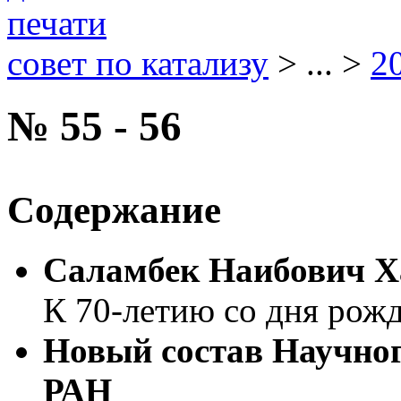
совет по катализу
> ... >
2
№ 55 - 56
Содержание
Саламбек Наибович Х
К 70-летию со дня рож
Новый состав Научног
РАН