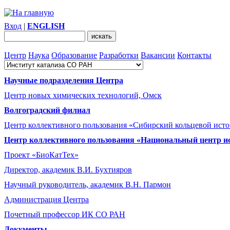
Вход
|
ENGLISH
Центр
Наука
Образование
Разработки
Вакансии
Контакты
Научные подразделения Центра
Центр новых химических технологий, Омск
Волгоградский филиал
Центр коллективного пользования «Сибирский кольцевой ист
Центр коллективного пользования «Национальный центр и
Проект «БиоКатТех»
Директор, академик В.И. Бухтияров
Научный руководитель, академик В.Н. Пармон
Администрация Центра
Почетный профессор ИК СО РАН
Документы