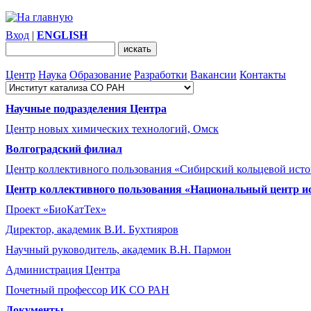
Вход
|
ENGLISH
Центр
Наука
Образование
Разработки
Вакансии
Контакты
Научные подразделения Центра
Центр новых химических технологий, Омск
Волгоградский филиал
Центр коллективного пользования «Сибирский кольцевой ист
Центр коллективного пользования «Национальный центр и
Проект «БиоКатТех»
Директор, академик В.И. Бухтияров
Научный руководитель, академик В.Н. Пармон
Администрация Центра
Почетный профессор ИК СО РАН
Документы