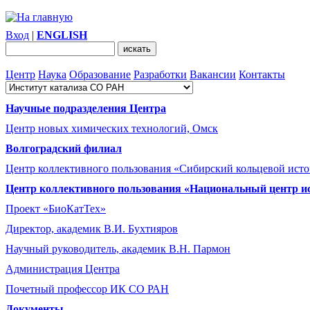
Вход
|
ENGLISH
Центр
Наука
Образование
Разработки
Вакансии
Контакты
Научные подразделения Центра
Центр новых химических технологий, Омск
Волгоградский филиал
Центр коллективного пользования «Сибирский кольцевой ист
Центр коллективного пользования «Национальный центр и
Проект «БиоКатТех»
Директор, академик В.И. Бухтияров
Научный руководитель, академик В.Н. Пармон
Администрация Центра
Почетный профессор ИК СО РАН
Документы