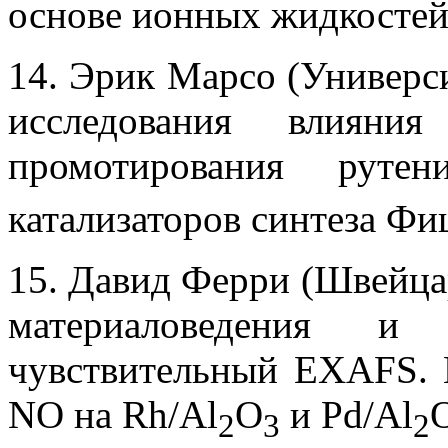
основе ионных жидкостей
14. Эрик Марсо (Универси
исследования влияни
промотирования руте
катализаторов синтеза Ф
15. Давид Ферри (Швейца
материаловедения и т
чувствительный EXAFS. 
NO на Rh/Al
O
и Pd/Al
2
3
2