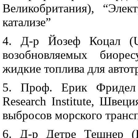
Великобритания), “Элек
катализе”
4. Д-р Йозеф Коцал (
возобновляемых биоре
жидкие топлива для автот
5. Проф. Ерик Фридел 
Research Institute, Швец
выбросов морского транс
6. Д-р Детре Тешнер (